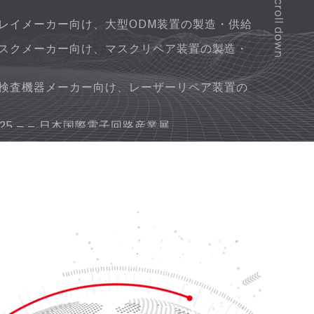
sがインポートした AOIおよびCV追跡を支援し、パイ
ンに適用。
id CNCコントローラのインストール、台湾での製造
中事務所が合併。
レイメーカー向け、大型ODM装置の製造・供給
。
ット方法及び蛍光ガラスの応用に対して、特許
力、LDI Precision Workstageを開発し、
スクメーカー向け、マスクリペア装置の製造・
ay Laser Repair を開発し、製造後、AUO に納入。
対応可能装置の特許を取得。
ネルとリペア方法に関する特許を取得。
検査機器メーカー向け、レーザーリペア装置の
の制御装置及びその操作方法に関する特許を取
ボドライブの代理店権を取得。
開発部（BEDD）を設立。
ペアを開発後、発売。
AMHSの代理店権を取得。
025 – – 日本国際電子回路産業展
チームを Delta Electronics, Incに移管、
25 – 台北国際工作機械展示会
化部を設立。
 Asia THAILAND 2025 – タイ電子スマート製造シリ
開発部を拡充