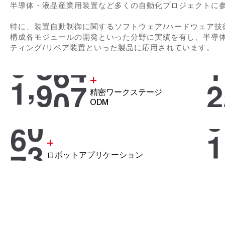
半導体・液晶産業用装置など多くの自動化プロジェクトに
特に、装置自動制御に関するソフトウェア/ハードウェア技
構成各モジュールの開発といった分野に実績を有し、半導体
ティング/リペア装置といった製品に応用されています。
,
1
0
0
0
2
+
精密ワークステージ
ODM
7
0
1
+
ロボットアプリケーション